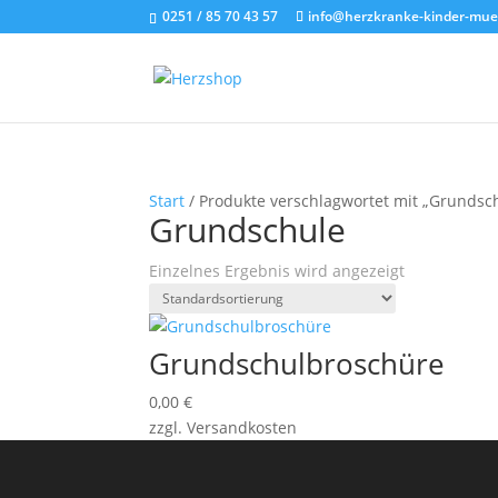
0251 / 85 70 43 57
info@herzkranke-kinder-mue
Start
/ Produkte verschlagwortet mit „Grundsc
Grundschule
Einzelnes Ergebnis wird angezeigt
Grundschulbroschüre
0,00
€
zzgl. Versandkosten