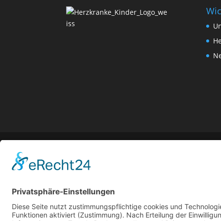
Wic
Un
He
Ne
Shop von Herzkranke Kinder e.V. - Seit über 30