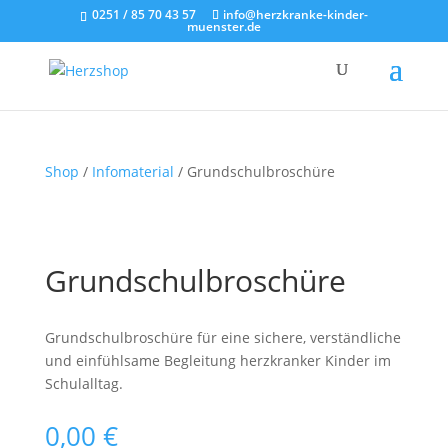
0251 / 85 70 43 57
info@herzkranke-kinder-
muenster.de
Shop
/
Infomaterial
/ Grundschulbroschüre
Grundschulbroschüre
Grundschulbroschüre für eine sichere, verständliche
und einfühlsame Begleitung herzkranker Kinder im
Schulalltag.
0,00
€